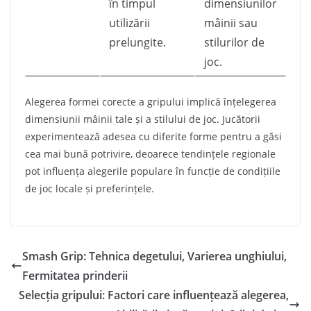
în timpul
dimensiunilor
utilizării
mâinii sau
prelungite.
stilurilor de
joc.
Alegerea formei corecte a gripului implică înțelegerea
dimensiunii mâinii tale și a stilului de joc. Jucătorii
experimentează adesea cu diferite forme pentru a găsi
cea mai bună potrivire, deoarece tendințele regionale
pot influența alegerile populare în funcție de condițiile
de joc locale și preferințele.
Smash Grip: Tehnica degetului, Varierea unghiului,
Fermitatea prinderii
Selecția gripului: Factori care influențează alegerea,