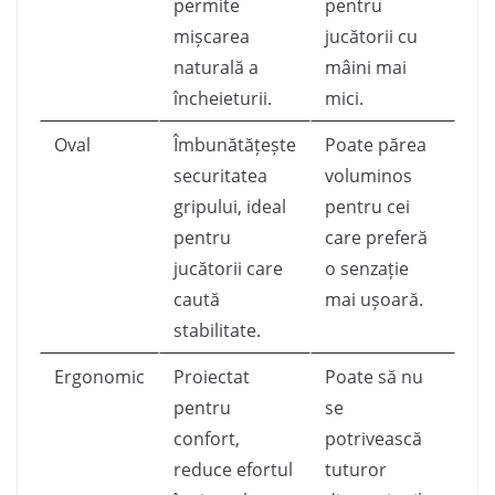
permite
pentru
mișcarea
jucătorii cu
naturală a
mâini mai
încheieturii.
mici.
Oval
Îmbunătățește
Poate părea
securitatea
voluminos
gripului, ideal
pentru cei
pentru
care preferă
jucătorii care
o senzație
caută
mai ușoară.
stabilitate.
Ergonomic
Proiectat
Poate să nu
pentru
se
confort,
potrivească
reduce efortul
tuturor