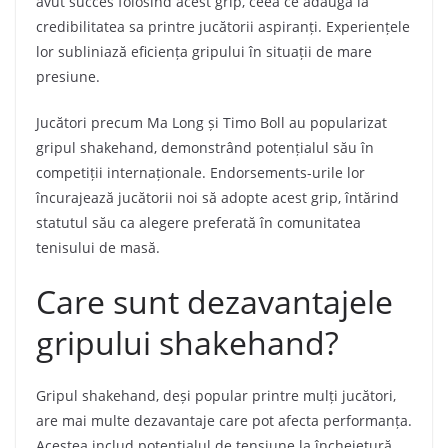
avut succes folosind acest grip, ceea ce adaugă la
credibilitatea sa printre jucătorii aspiranți. Experiențele
lor subliniază eficiența gripului în situații de mare
presiune.
Jucători precum Ma Long și Timo Boll au popularizat
gripul shakehand, demonstrând potențialul său în
competiții internaționale. Endorsements-urile lor
încurajează jucătorii noi să adopte acest grip, întărind
statutul său ca alegere preferată în comunitatea
tenisului de masă.
Care sunt dezavantajele
gripului shakehand?
Gripul shakehand, deși popular printre mulți jucători,
are mai multe dezavantaje care pot afecta performanța.
Acestea includ potențialul de tensiune la încheietură,