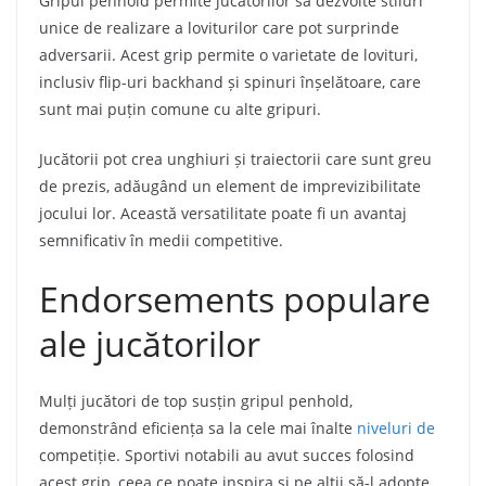
Gripul penhold permite jucătorilor să dezvolte stiluri
unice de realizare a loviturilor care pot surprinde
adversarii. Acest grip permite o varietate de lovituri,
inclusiv flip-uri backhand și spinuri înșelătoare, care
sunt mai puțin comune cu alte gripuri.
Jucătorii pot crea unghiuri și traiectorii care sunt greu
de prezis, adăugând un element de imprevizibilitate
jocului lor. Această versatilitate poate fi un avantaj
semnificativ în medii competitive.
Endorsements populare
ale jucătorilor
Mulți jucători de top susțin gripul penhold,
demonstrând eficiența sa la cele mai înalte
niveluri de
competiție. Sportivi notabili au avut succes folosind
acest grip, ceea ce poate inspira și pe alții să-l adopte.