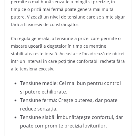
permite o mai bună senzație a mingii și precizie, în
timp ce o priză mai fermă poate genera mai multă
putere. Vizează un nivel de tensiune care se simte sigur
fără a fi excesiv de constrângător.
Ca regulă generală, o tensiune a prizei care permite o
mișcare ușoară a degetelor în timp ce menține
stabilitatea este ideală. Aceasta se încadrează de obicei
într-un interval în care poți ține confortabil racheta fără
a te tensiona excesiv.
Tensiune medie: Cel mai bun pentru control
și putere echilibrate.
Tensiune fermă: Crește puterea, dar poate
reduce senzația.
Tensiune slabă: Îmbunătățește confortul, dar
poate compromite precizia loviturilor.