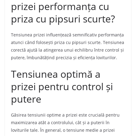
prizei performanța cu
priza cu pipsuri scurte?
Tensiunea prizei influențează semnificativ performanța
atunci când folosești priza cu pipsuri scurte. Tensiunea
corectă ajută la atingerea unui echilibru între control și
putere, îmbunătățind precizia și eficiența loviturilor.
Tensiunea optimă a
prizei pentru control și
putere
Găsirea tensiunii optime a prizei este crucială pentru
maximizarea atât a controlului, cât și a puterii în
loviturile tale. În general, o tensiune medie a prizei