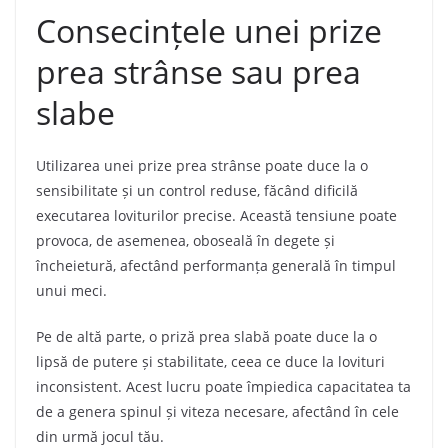
Consecințele unei prize
prea strânse sau prea
slabe
Utilizarea unei prize prea strânse poate duce la o
sensibilitate și un control reduse, făcând dificilă
executarea loviturilor precise. Această tensiune poate
provoca, de asemenea, oboseală în degete și
încheietură, afectând performanța generală în timpul
unui meci.
Pe de altă parte, o priză prea slabă poate duce la o
lipsă de putere și stabilitate, ceea ce duce la lovituri
inconsistent. Acest lucru poate împiedica capacitatea ta
de a genera spinul și viteza necesare, afectând în cele
din urmă jocul tău.