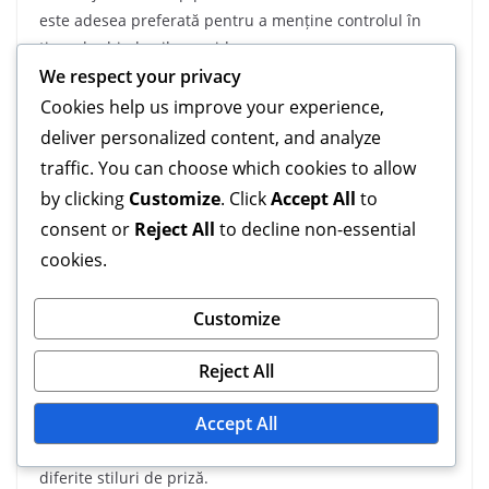
este adesea preferată pentru a menține controlul în
timpul schimburilor rapide.
We respect your privacy
Când alegi o rachetă, ia în considerare modul în care
Cookies help us improve your experience,
distribuția greutății se aliniază cu stilul tău de joc.
deliver personalized content, and analyze
Testarea diferitelor rachete poate ajuta la găsirea
traffic. You can choose which cookies to allow
echilibrului potrivit care se simte confortabil și
by clicking
Customize
. Click
Accept All
to
îmbunătățește performanța ta.
consent or
Reject All
to decline non-essential
Preferințe privind forma
cookies.
mânerului
Customize
Forma mânerului rachetei poate influența priza și
Reject All
confortul. Formele comune ale mânerului includ flared,
Accept All
drept și anatomic. Mânerele flared oferă o priză sigură,
în timp ce mânerele drepte oferă versatilitate pentru
diferite stiluri de priză.