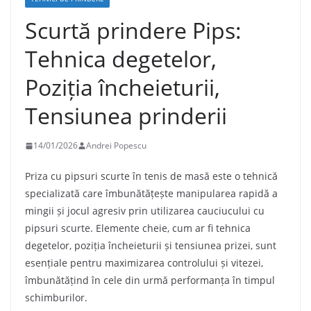
Scurtă prindere Pips:
Tehnica degetelor,
Poziția încheieturii,
Tensiunea prinderii
14/01/2026
Andrei Popescu
Priza cu pipsuri scurte în tenis de masă este o tehnică
specializată care îmbunătățește manipularea rapidă a
mingii și jocul agresiv prin utilizarea cauciucului cu
pipsuri scurte. Elemente cheie, cum ar fi tehnica
degetelor, poziția încheieturii și tensiunea prizei, sunt
esențiale pentru maximizarea controlului și vitezei,
îmbunătățind în cele din urmă performanța în timpul
schimburilor.