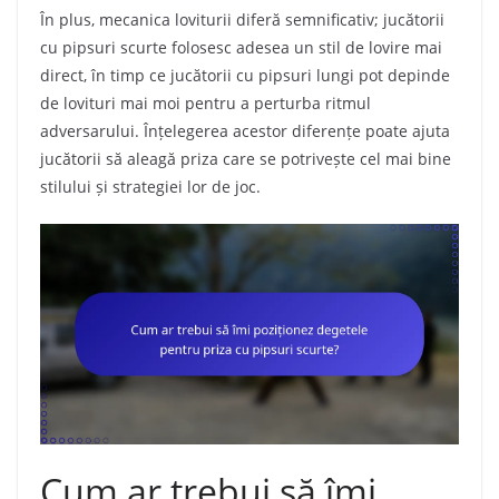
În plus, mecanica loviturii diferă semnificativ; jucătorii
cu pipsuri scurte folosesc adesea un stil de lovire mai
direct, în timp ce jucătorii cu pipsuri lungi pot depinde
de lovituri mai moi pentru a perturba ritmul
adversarului. Înțelegerea acestor diferențe poate ajuta
jucătorii să aleagă priza care se potrivește cel mai bine
stilului și strategiei lor de joc.
Cum ar trebui să îmi