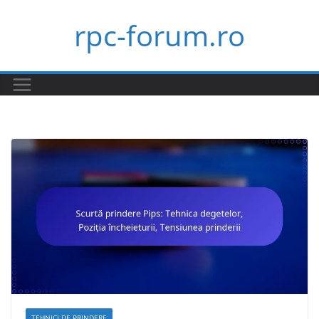
Skip
rpc-forum.ro
to
content
TEHNICI DE PRINDERE