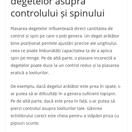
degetelor asupra
controlului și spinului
Plasarea degetelor influențează direct cantitatea de
control și spin pe care o poți genera. Un deget arătător
bine poziționat permite ajustări precise ale unghiului,
ceea ce poate îmbunătăți capacitatea ta de a aplica
spin pe minge. Pe de altă parte, o plasare incorectă a
degetelor poate duce la un control redus și la plasarea
eratică a loviturilor.
De exemplu, dacă degetul arătător este prea în spate, s-
ar putea să ai dificultăți în a genera suficient topspin.
Pe de altă parte, dacă este prea în față, s-ar putea să
pierzi controlul asupra loviturilor tale. Găsirea
echilibrului corect este cheia pentru a stăpâni priza cu
pipsuri scurte.