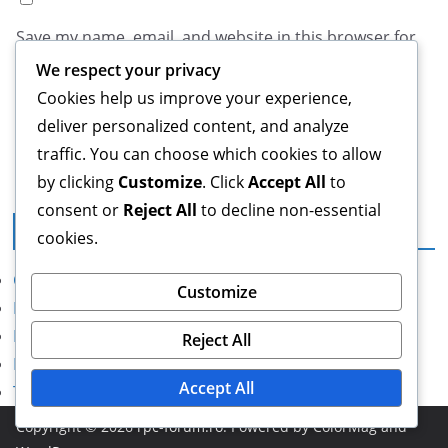
Save my name, email, and website in this browser for
the next time I comment.
We respect your privacy
Cookies help us improve your experience,
deliver personalized content, and analyze
traffic. You can choose which cookies to allow
by clicking
Customize
. Click
Accept All
to
consent or
Reject All
to decline non-essential
Informații legale
cookies.
Contact
Customize
Despre
Preferințe cookie
Reject All
Politica de confidențialitate
Accept All
Termeni și condiții
Copyright © 2026
rpc-forum.ro
. Powered by
ColorMag
and