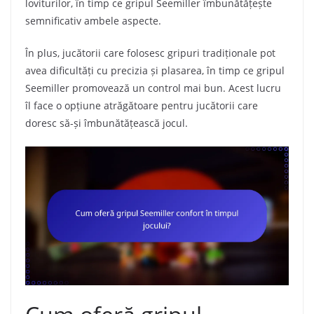
loviturilor, în timp ce gripul Seemiller îmbunătățește
semnificativ ambele aspecte.
În plus, jucătorii care folosesc gripuri tradiționale pot
avea dificultăți cu precizia și plasarea, în timp ce gripul
Seemiller promovează un control mai bun. Acest lucru
îl face o opțiune atrăgătoare pentru jucătorii care
doresc să-și îmbunătățească jocul.