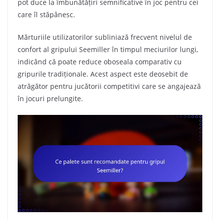
pot duce la îmbunătățiri semnificative în joc pentru cei
care îl stăpânesc.
Mărturiile utilizatorilor subliniază frecvent nivelul de
confort al gripului Seemiller în timpul meciurilor lungi,
indicând că poate reduce oboseala comparativ cu
gripurile tradiționale. Acest aspect este deosebit de
atrăgător pentru jucătorii competitivi care se angajează
în jocuri prelungite.