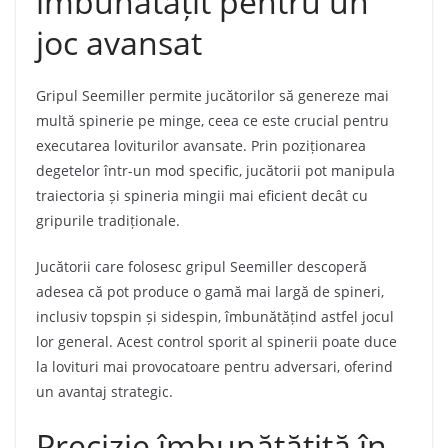
îmbunătățit pentru un
joc avansat
Gripul Seemiller permite jucătorilor să genereze mai
multă spinerie pe minge, ceea ce este crucial pentru
executarea loviturilor avansate. Prin poziționarea
degetelor într-un mod specific, jucătorii pot manipula
traiectoria și spineria mingii mai eficient decât cu
gripurile tradiționale.
Jucătorii care folosesc gripul Seemiller descoperă
adesea că pot produce o gamă mai largă de spineri,
inclusiv topspin și sidespin, îmbunătățind astfel jocul
lor general. Acest control sporit al spinerii poate duce
la lovituri mai provocatoare pentru adversari, oferind
un avantaj strategic.
Precizie îmbunătățită în