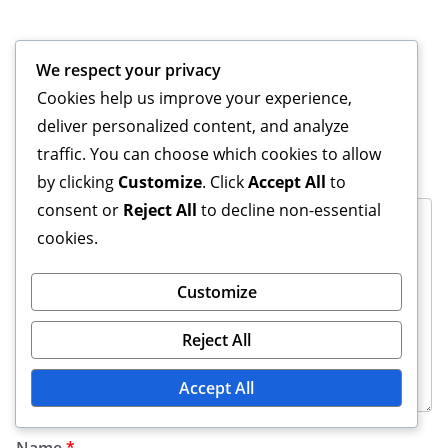
Leave a Reply
We respect your privacy
Your email address will not be published.
Required
Cookies help us improve your experience,
fields are marked
*
deliver personalized content, and analyze
traffic. You can choose which cookies to allow
Comment
*
by clicking
Customize
. Click
Accept All
to
consent or
Reject All
to decline non-essential
cookies.
Customize
Reject All
Accept All