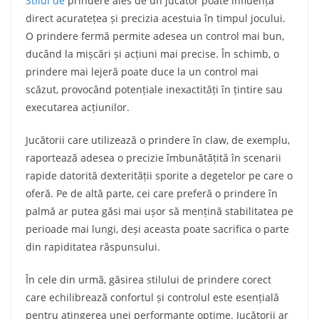
Stilul de
prindere ales de un jucător poate influența
direct acuratețea și precizia acestuia în timpul jocului.
O prindere fermă permite adesea un control mai bun,
ducând la mișcări și acțiuni mai precise. În schimb, o
prindere mai lejeră poate duce la un control mai
scăzut, provocând potențiale inexactități în țintire sau
executarea acțiunilor.
Jucătorii care utilizează o prindere în claw, de exemplu,
raportează adesea o precizie îmbunătățită în scenarii
rapide datorită dexterității sporite a degetelor pe care o
oferă. Pe de altă parte, cei care preferă o prindere în
palmă ar putea găsi mai ușor să mențină stabilitatea pe
perioade mai lungi, deși aceasta poate sacrifica o parte
din rapiditatea răspunsului.
În cele din urmă, găsirea stilului de prindere corect
care echilibrează confortul și controlul este esențială
pentru atingerea unei performanțe optime. Jucătorii ar