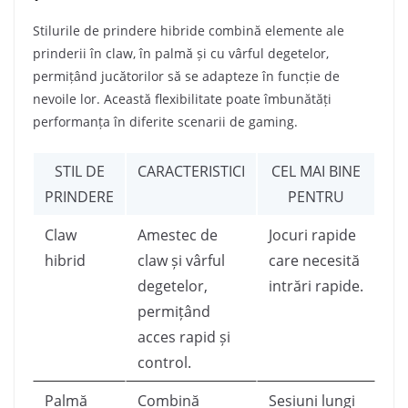
Stilurile de prindere hibride combină elemente ale
prinderii în claw, în palmă și cu vârful degetelor,
permițând jucătorilor să se adapteze în funcție de
nevoile lor. Această flexibilitate poate îmbunătăți
performanța în diferite scenarii de gaming.
STIL DE
CARACTERISTICI
CEL MAI BINE
PRINDERE
PENTRU
Claw
Amestec de
Jocuri rapide
hibrid
claw și vârful
care necesită
degetelor,
intrări rapide.
permițând
acces rapid și
control.
Palmă
Combină
Sesiuni lungi