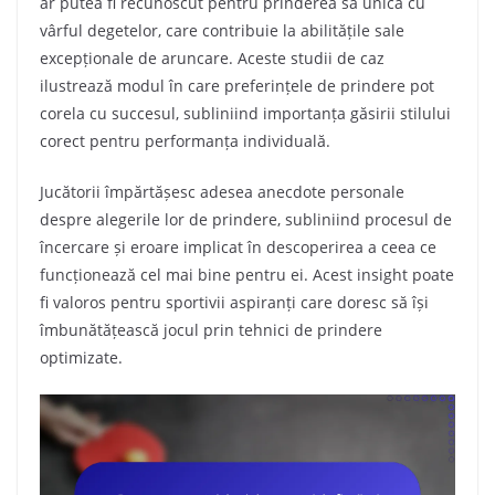
ar putea fi recunoscut pentru prinderea sa unică cu
vârful degetelor, care contribuie la abilitățile sale
excepționale de aruncare. Aceste studii de caz
ilustrează modul în care preferințele de prindere pot
corela cu succesul, subliniind importanța găsirii stilului
corect pentru performanța individuală.
Jucătorii împărtășesc adesea anecdote personale
despre alegerile lor de prindere, subliniind procesul de
încercare și eroare implicat în descoperirea a ceea ce
funcționează cel mai bine pentru ei. Acest insight poate
fi valoros pentru sportivii aspiranți care doresc să își
îmbunătățească jocul prin tehnici de prindere
optimizate.