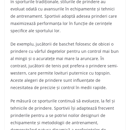
În sporturile tradiționale, stilurile de prindere au
evoluat odată cu avansurile în echipamente și tehnici
de antrenament. Sportivii adoptă adesea prinderi care
maximizează performanța lor în funcție de cerințele
specifice ale sportului lor.
De exemplu, jucătorii de baschet folosesc de obicei o
prindere cu vârful degetelor pentru un control mai bun
al mingii și o acuratețe mai mare la aruncare. În
contrast, jucătorii de tenis pot prefera o prindere semi-
western, care permite lovituri puternice cu topspin.
Aceste alegeri de prindere sunt influențate de
necesitatea de precizie și control în medii rapide.
Pe măsură ce sporturile continuă să evolueze, la fel și
tehnicile de prindere. Sportivii își adaptează frecvent
prinderile pentru a se potrivi noilor designuri de
echipamente și metodologii de antrenament,
demonstrând natura dinamică a preferințelor de