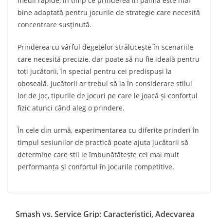
medii rapide, în timp ce prinderea în palmă este mai
bine adaptată pentru jocurile de strategie care necesită
concentrare susținută.
Prinderea cu vârful degetelor strălucește în scenariile
care necesită precizie, dar poate să nu fie ideală pentru
toți jucătorii, în special pentru cei predispuși la
oboseală. Jucătorii ar trebui să ia în considerare stilul
lor de joc, tipurile de jocuri pe care le joacă și confortul
fizic atunci când aleg o prindere.
În cele din urmă, experimentarea cu diferite prinderi în
timpul sesiunilor de practică poate ajuta jucătorii să
determine care stil le îmbunătățește cel mai mult
performanța și confortul în jocurile competitive.
Smash vs. Service Grip: Caracteristici, Adecvarea