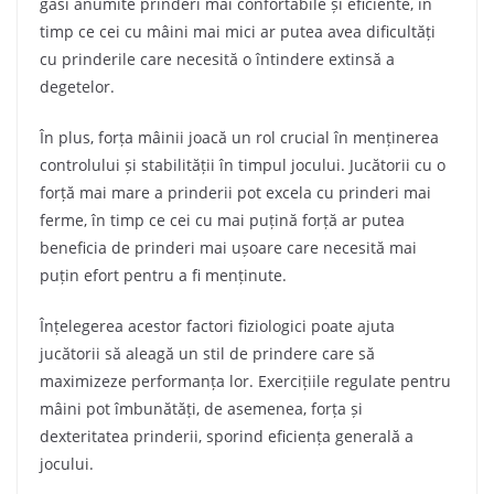
găsi anumite prinderi mai confortabile și eficiente, în
timp ce cei cu mâini mai mici ar putea avea dificultăți
cu prinderile care necesită o întindere extinsă a
degetelor.
În plus, forța mâinii joacă un rol crucial în menținerea
controlului și stabilității în timpul jocului. Jucătorii cu o
forță mai mare a prinderii pot excela cu prinderi mai
ferme, în timp ce cei cu mai puțină forță ar putea
beneficia de prinderi mai ușoare care necesită mai
puțin efort pentru a fi menținute.
Înțelegerea acestor factori fiziologici poate ajuta
jucătorii să aleagă un stil de prindere care să
maximizeze performanța lor. Exercițiile regulate pentru
mâini pot îmbunătăți, de asemenea, forța și
dexteritatea prinderii, sporind eficiența generală a
jocului.