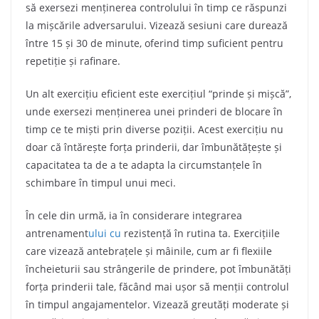
să exersezi menținerea controlului în timp ce răspunzi
la mișcările adversarului. Vizează sesiuni care durează
între 15 și 30 de minute, oferind timp suficient pentru
repetiție și rafinare.
Un alt exercițiu eficient este exercițiul “prinde și mișcă”,
unde exersezi menținerea unei prinderi de blocare în
timp ce te miști prin diverse poziții. Acest exercițiu nu
doar că întărește forța prinderii, dar îmbunătățește și
capacitatea ta de a te adapta la circumstanțele în
schimbare în timpul unui meci.
În cele din urmă, ia în considerare integrarea
antrenament
ului cu
rezistență în rutina ta. Exercițiile
care vizează antebrațele și mâinile, cum ar fi flexiile
încheieturii sau strângerile de prindere, pot îmbunătăți
forța prinderii tale, făcând mai ușor să menții controlul
în timpul angajamentelor. Vizează greutăți moderate și