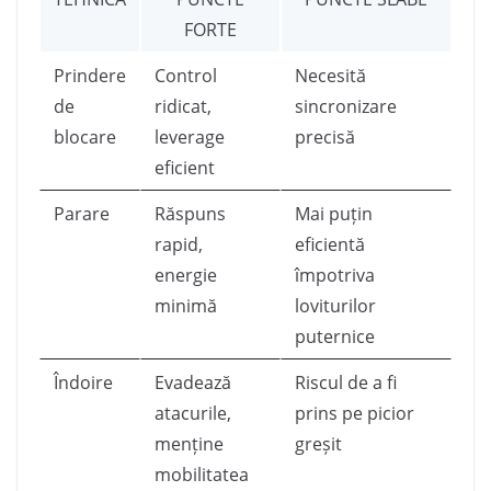
FORTE
Prindere
Control
Necesită
de
ridicat,
sincronizare
blocare
leverage
precisă
eficient
Parare
Răspuns
Mai puțin
rapid,
eficientă
energie
împotriva
minimă
loviturilor
puternice
Îndoire
Evadează
Riscul de a fi
atacurile,
prins pe picior
menține
greșit
mobilitatea